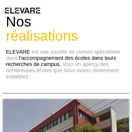
Aller
Nos
au
contenu
réalisations
ELEVARE
est une société de conseil spécialisée
dans
l’accompagnement des écoles dans leurs
recherches de campus.
Voici un aperçu des
nombreuses écoles que nous avons récemment
installées :